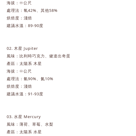
海拔：♾️公尺
處理法：氧42%、其他58%
烘焙度：淺焙
建議水溫：89-90度
02. 木星
Jupiter
風味：比利時巧克力、健達出奇蛋
產區：太陽系 木星
海拔：♾️公尺
處理法：氫90%、氦10%
烘焙度：淺焙
建議水溫：91-93
度
03.
水星
Mercury
風味：薄荷、草莓、水梨
產區：太陽系 水星