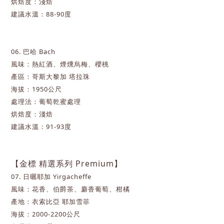
烘焙度：淺焙
建議水溫：88-90度
06. 巴哈 Bach
風味：熱紅酒、煙燻烏梅、櫻桃
產區：哥斯大黎加 塔拉珠
海拔：1950公尺
處理法：葡萄乾蜜處理
烘焙度：淺焙
建議水溫：91-93度
【金標 精選系列
Premium
】
07. 日曬耶加 Yirgacheffe
風味：花香、伯爵茶、麝香葡萄、柑橘
產地：衣索比亞 耶加雪菲
海拔：2000-2200公尺