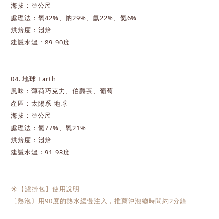
海拔：♾️公尺
處理法：氧42%、鈉29%、氫22%、氦6%
烘焙度：淺焙
建議水溫：
89-90
度
04.
地球
Earth
風味：薄荷巧克力、伯爵茶、葡萄
產區：太陽系 地球
海拔：♾️公尺
處理法：氮77%、氧21%
烘焙度：淺焙
建議水溫：91
-93
度
☀【濾掛包】使
用說明
〔熱泡〕用
90
度
的熱水緩慢注入，推薦沖泡總時間約
2
分鐘